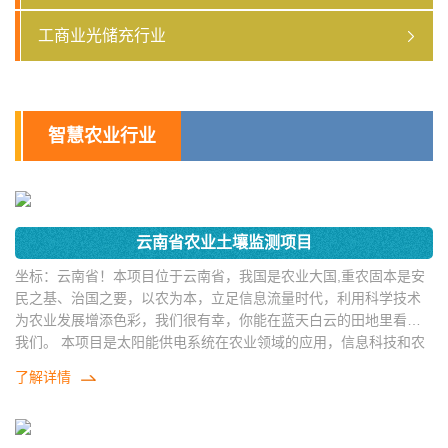
工商业光储充行业
智慧农业行业
云南省农业土壤监测项目
坐标：云南省！本项目位于云南省，我国是农业大国,重农固本是安
民之基、治国之要，以农为本，立足信息流量时代，利用科学技术
为农业发展增添色彩，我们很有幸，你能在蓝天白云的田地里看到
我们。 本项目是太阳能供电系统在农业领域的应用，信息科技和农
业田地相结合的使用案例，主要负载设备为土壤监测设备和水质监
了解详情
测设备，为了解决电力问题，采用太阳能供电系统的解决方案，是
在云南省农业水利行业的应用，主要是针对农业污染虫情性诱雨量
雨计监测设备进行太阳能供电，本项目因地制宜，根据现场每个设