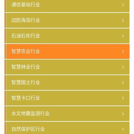
通信基站行业
边防海岛行业
石油石化行业
智慧农业行业
智慧林业行业
智慧国土行业
智慧卡口行业
水文地震监测行业
自然保护区行业