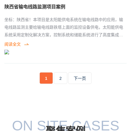
陕西省输电线路监测项目案例
坐标：陕西省！本项目是太阳能供电系统在输电线路中的应用，输
电线路监测主要给输电线路铁塔上面的监控设备供电，太阳能供电
系统采用定制化解决方案，控制系统和储能系统进行了高度集成技
术， 特别是在安装方面，根据项目现场实际情况出发，全部采用夹
阅读全文
板固定铁塔的方式，并且，控制和储能采用机柜一体化安装，不仅
方便了维修，其次，安装比较方便快捷，太阳能供电系统为线路监
控设备提供了可靠的电力保障。太阳能供电系统实现了输电线路的
视频监测智能巡检，为电网事业保驾护航。
1
2
下一页
ON SITE CASES