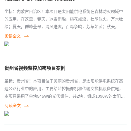
区，海盐腐蚀严重，针对户外机柜，我们全部采用不锈钢材质，增
加设备的防腐能力，户外不锈钢控制储能一体化能源柜对控制系统
坐标：内蒙古自治区！本项目是太阳能供电系统在森林防火领域中
和储能系统进行了一体化集成安装，为前端监控设备和传输设备提
的应用，在这里，春天，冰雪消融，桃花如浪，杜鹃似火，万木吐
供了可靠的电力保障。
绿；夏天，群峰叠翠，清风送爽，百鸟争鸣，芳草如茵；秋天，繁
花似锦，金叶迎风，五光十色，野果飘香；冬天，银装素裹，玉树
阅读全文
琼枝，飞冰扬雪，分外妖娆。其森林及天然、无污染山野菜、野
果、菌类、中草药等绿色动植物资源极其丰富。 保护好大兴安岭这
片绿色林海，为建设祖国北方重要生态屏障做出贡献的重要指示精
神，全方位加大生态文明建设力度，积极发展现代林业，，打造了
贵州省视频监控加密项目案例
林区一流的检查站和场容规整、环境优美、风景如画的森林林场和
花园式文明单位。 本项目是太阳能供电系统在森林防火领域的应用
坐标：贵州省！本项目位于美丽的贵州省，是太阳能供电系统在高
案例，针对大兴安岭极寒地区，林地偏远，市电供电困难，采用太
速公路行业中的应用，主要给监控摄像机和传输交换机设备供电，
阳能供电系统，可以有效的解决拉电困难的问题。在这片祖国的林
本项目采用了单块545W的光伏组件，共2块，组成1090W的太阳能
区，一望无际的白雪，才是最真实的写照，在这里，冬季低温零下
光伏组件，控制器采用华昱信通MPPT高功率版的控制器，电池采用
阅读全文
四十度，对设备都是重重的考验，艰难的环境，让拉电更加的困
磷酸铁锂电池51.2v100AH，代替了传统的铅酸胶体电池，磷酸铁锂
难，采用太阳能供电是非常成熟的解决方案。
电池充电快，体积小，电池循环次数多，使用寿命更长，对高速公
路连续阴雨天的效果比传统方式有了巨大进步。