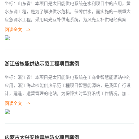
且，成功的使用了磷酸铁锂电池，大大的提高了太阳能供电系统的
坐标：山东省！本项目是太阳能供电系统在水利项目中的应用，黄
效率和使用寿命，从而，为整体设备提供了可靠的电力保障。
水东调工程，是为了解决供水危机，保障供水，而实施的一项重大
应急调水工程，采用风光互补供电系统，为风光互补供电经典案
例，前端负载设备为摄像机监控设备和传输设备，太阳能光伏组件
阅读全文
采用立杆的方式安装，控制系统和储能系统进行了集成机柜安装，
为前端监控设备和传输设备提供了可靠的电力保障。
浙江省核能供热示范工程项目案例
坐标：浙江省！本项目是太阳能供电系统在工商业智慧能源站中的
应用，浙江海盐核能供热示范工程项目智慧能源站，是我国自行设
计，建造，运营管理的电站，为保障实时监测沿线工作情况，加装
了视频监控设备，针对浙江地区光照情况，华昱信通，因地制宜，
阅读全文
根据当地实际情况设计项目实施方案，并采用太阳能供电系统，为
太阳能供电系统经典案例，前端负载设备为摄像机监控设备和传输
设备，由于安装条件特别特殊，整体项目全部安装在大桥上端，因
此，太阳能光伏组件采用定制支架，进行落地式安装，针对沿海地
内蒙古大兴安岭森林防火项目案例