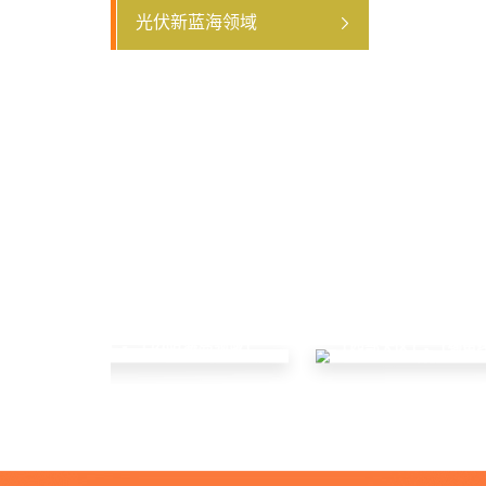
光伏新蓝海领域
「东部大区」- 「边防海岛领域」
「西部大区」- 「输电