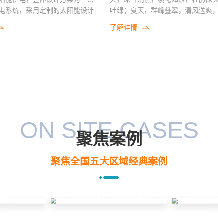
电系统，采用定制的太阳能设计
吐绿；夏天，群峰叠翠，清风送爽
了铁路沿线传输设备的供电问
鸣，芳草如茵；秋天，繁花似锦，
了解详情
风，五光十色，野果飘香；冬天，
奥，在此伟大的历史时刻，很荣
裹，玉树琼枝，飞冰扬雪，分外妖
见证祖国速度，在此，华昱信通
林及天然、无污染山野菜、野果、
礼。
草药等绿色动植物资源极其丰富。 保护好
大兴安岭这片绿色林海，为建设祖
要生态屏障做出贡献的重要指示精
位加大生态文明建设力度，积极发
业，，打造了林区一流的检查站和
整、环境优美、风景如画的森林林
ON SITE CASES
式文明单位。 本项目是太阳能供电系统在
聚焦案例
森林防火领域的应用案例，针对大
寒地区，林地偏远，市电供电困难
聚焦全国五大区域经典案例
阳能供电系统，可以有效的解决拉
问题。在这片祖国的林区，一望无
雪，才是最真实的写照，在这里，
零下四十度，对设备都是重重的考
线路监测项目」
「北部大区
「南部大区」- 「林草领域」
的环境，让拉电更加的困难，采用
电是非常成熟的解决方案。