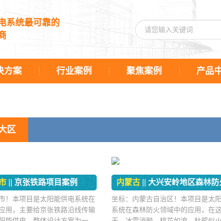
电系统最可靠的
商
决方案
行业案例
聚焦案例
产品
大区
市
||
京张铁路项目案例
内蒙古
||
大兴安岭地区森林防火项
市！本项目是太阳能供电系统在
坐标：内蒙古自治区！本项目是太
应用，主要给京张铁路沿线传输
系统在森林防火领域中的应用，在
阳能供电，整体设计方案为一体
天，冰雪消融，桃花如浪，杜鹃似