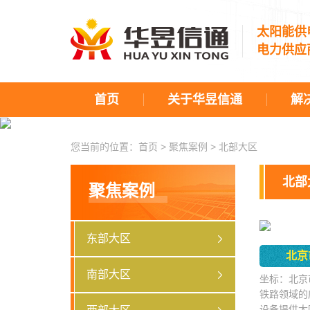
太阳能供
电力供应
首页
关于华昱信通
解
您当前的位置：
首页
>
聚焦案例
>
北部大区
北部
聚焦案例
东部大区
北京
南部大区
坐标：北京
铁路领域的
设备提供太