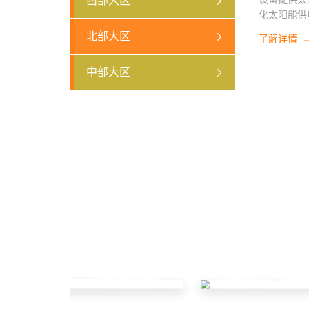
西部大区
化太阳能供
方案，解决
北部大区
了解详情
题， 京张铁路是冬奥会主要配套工程，守
护着平安冬
中部大区
幸能够亲眼
为冬奥会献
「东部大区」- 「边防海岛领域」
「西部大区」- 「输电