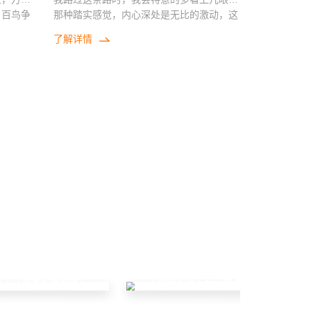
，百鸟争
那种踏实感觉，内心深处是无比的激动，这
金叶迎
个项目主要负载设备监控球机，采用太阳能
了解详情
银装素
供电系统，由于北京冬季温度较低，采用太
娆。其森
阳能专用储能胶体蓄电池，有效的解决了冬
菌类、中
季低温放电深度的问题，整套设备采用太阳
能供电系统，安装方便，使用稳定，是非常
国北方重
成熟的电力解决方案。
神，全方
展现代林
场容规
场和花园
兴安岭极
，采用太
电困难的
际的白
冬季低温
验，艰难
「南部大区」- 「智慧林业领域」
」- 「高速公路领域」
太阳能供