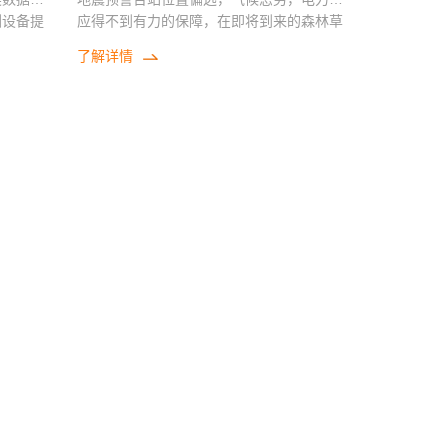
测设备提
应得不到有力的保障，在即将到来的森林草
原防灭火季节，预警台站断电停电的情况会
了解详情
大幅度增加，严重影响预警台站的正常工
作，其运行率得不到根本保障。巡检预警台
站，对地震预警台站采用太阳能供电系统，
有效的保障了台站预警工作的正常开展，无
人地震台，无人值守的地震台站的建设，将
大大增强我国的地震能力的监测。实现对地
震裂度速报和地震预警信息发布能力的应急
反应能力