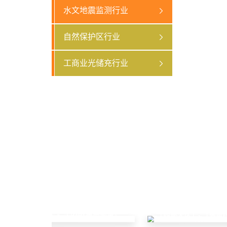
水文地震监测行业
自然保护区行业
工商业光储充行业
「东部大区」- 「边防海岛领域」
「西部大区」- 「输电