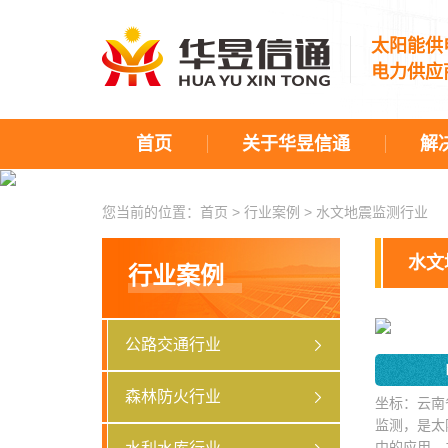
太阳能供
电力供应
首页
关于华昱信通
解
您当前的位置：
首页
>
行业案例
>
水文地震监测行业
水文
行业案例
公路交通行业
森林防火行业
坐标：云南
监测，是太
中的应用，