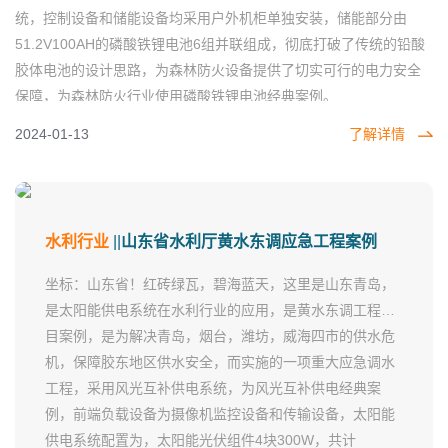
案例
统，控制设备和储能设备均采用户外机柜单独安装，储能部分由
51.2V100AH的磷酸铁锂电池6组并联组成，彻底打破了传统的铅酸
胶体电池的设计思路，为森林防火设备提供了切实可行的电力安全
云南省长江经济带农业面污染源
云南省
保障，为森林防火行业使用磷酸铁锂电池经典案例。
监测项目案例
2024-01-13
了解详情
山东省水利厅黄水东调应急工程
山东省
项目案例
水利行业
||
山东省水利厅黄水东调应急工程案例
坐标：山东省！红砖绿瓦，碧海蓝天，这里是山东青岛，
北京市
北京市京张铁路项目案例
是太阳能供电系统在水利行业的应用，是黄水东调工程项
目案例，是为解决青岛，烟台，潍坊，威海四市的供水危
机，保障胶东地区供水安全，而实施的一项重大应急调水
浙江省核能供热示范一期工程项
工程，采用风光互补供电系统，为风光互补供电经典案
浙江省
目案例
例，前端负载设备为摄像机监控设备和传输设备，太阳能
供电系统配置为，太阳能光伏组件4块300W，共计