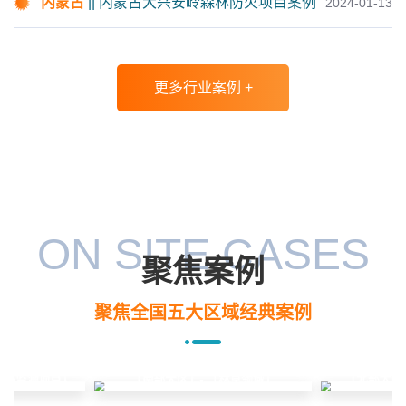
内蒙古
|| 内蒙古大兴安岭森林防火项目案例
2024-01-13
目案例
更多行业案例 +
浙江省
浙江省自然保护区项目案例
山东省光储充一体化微电网项目
山东省
案例
ON SITE CASES
水利部交通运输部国家能源局/全
聚焦案例
江苏省
天候全自动高精度雨雪量计研发
项目案例
聚焦全国五大区域经典案例
云南省国有海寨林场信息化服务
云南省
项目案例
线路监测项目」
「北部大区
「南部大区」- 「林草领域」