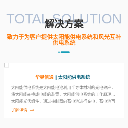
TOTAL SOLUTION
解决方案
致力于为客户提供太阳能供电系统和风光互补
供电系统
华昱信通
||
太阳能供电系统
太阳能供电系统是太阳能电池利用半导体材料的光电效应，
山东省光储充一体化微电网项目
将太阳能转换成电能的装置，太阳能供电系统的工作原理是
山东省
案例
太阳能光伏组件，通过控制器向蓄电池进行充电，蓄电池再
放电到负载设备，这样的工作原理来实现供电。
了解详情
水利部交通运输部国家能源局/全
江苏省
天候全自动高精度雨雪量计研发