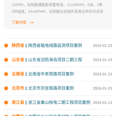
1200W，太阳能储能胶体蓄电池，12v200AH，6块，2串
2并组成，24v600AH，太阳能光伏组件采用立杆的方式安
陕西省
陕西省输电线路监测项目案例
装，控制系统和储能系统进行了集成机柜安装，为前端监
了解详情
控设备和传输设备提供了可靠的电力保障。
山东省
山东省威海边防海岛项目案例
陕西省
|| 陕西省输电线路监测项目案例
2024-01-23
山东省
|| 山东省边防海岛项目二期工程
2024-01-23
云南省
云南省十年长江禁捕项目案例
云南省
|| 云南省中老铁路项目案例
2024-01-23
北京市
|| 北京市京张铁路项目案例
2024-01-23
云南省
云南省中老铁路项目案例
浙江省
|| 浙江省秦山核电二期工程项目案例
2024-01-13
内蒙古大兴安岭地区森林防火项
内蒙古