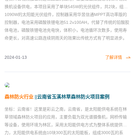
换机设备供电，本项目采用了单块545W的光伏组件，共2块，组成
山东省光储充一体化微电网项目
山东省
1090W的太阳能光伏组件，控制器采用华昱信通MPPT高功率版的
案例
控制器，电池采用磷酸铁锂电池51.2v100AH，代替了传统的铅酸胶
体电池，磷酸铁锂电池充电快，体积小，电池循环次数多，使用寿
水利部交通运输部国家能源局/全
命更长，对高速公路连续阴雨天的效果比传统方式有了明显进步。
江苏省
天候全自动高精度雨雪量计研发
项目案例
2024-01-13
了解详情
云南省国有海寨林场信息化服务
云南省
项目案例
森林防火行业
||
云南省玉溪林草森林防火项目案例
贵州省高速公路视频监控加密项
贵州省
目案例
坐标：云南省！这里是彩云之南，云南省，是太阳能供电系统在林
草领域森林防火项目的应用，主要负载为双光谱摄像机，网桥传输
等设备，使用环境为林区，采用太阳能供电方式为整体系统提供电
云南省红河州林草森林防火项目
力，太阳能供电系统由10块300瓦的太阳能板，组成3000瓦的系
云南省