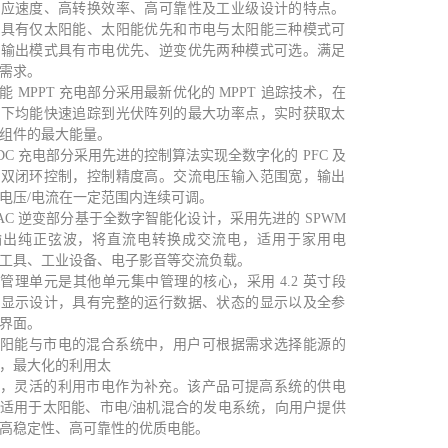
响应速度、高转换效率、高可靠性及工业级设计的特点。
式具有仅太阳能、太阳能优先和市电与太阳能三种模式可
流输出模式具有市电优先、逆变优先两种模式可选。满足
需求。
能
MPPT
充电部分采用最新优化的
MPPT
追踪技术，在
境下均能快速追踪到光伏阵列的最大功率点，实时获取太
组件的最大能量。
DC
充电部分采用先进的控制算法实现全数字化的
PFC
及
流双闭环控制，控制精度高。交流电压输入范围宽，输出
电压
/
电流在一定范围内连续可调。
AC
逆变部分基于全数字智能化设计，采用先进的
SPWM
输出纯正弦波，将直流电转换成交流电，适用于家用电
工具、工业设备、电子影音等交流负载。
管理单元是其他单元集中管理的核心，采用
4.2
英寸段
屏显示设计，具有完整的运行数据、状态的显示以及全参
界面。
阳能与市电的混合系统中，用户可根据需求选择能源的
，最大化的利用太
，灵活的利用市电作为补充。该产品可提高系统的供电
适用于太阳能、市电
/
油机混合的发电系统，向用户提供
高稳定性、高可靠性的优质电能。