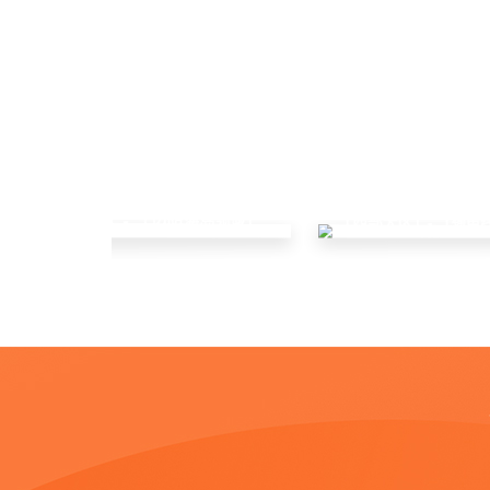
「东部大区」- 「边防海岛领域」
「西部大区」- 「输电