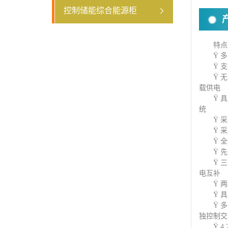
控制储能综合能源柜
特点
Ÿ 
Ÿ 
Ÿ 
载供电
Ÿ 
统
Ÿ 
Ÿ 
Ÿ 
Ÿ 
Ÿ 
电互补
Ÿ 
Ÿ 
Ÿ 
独控制交
Ÿ 