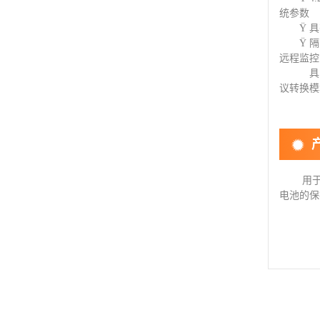
统参数
Ÿ 
Ÿ 
远程监控
具
议转换模
用于
电池的保