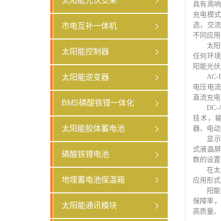
太阳能光伏支架
具有高
充电模
选，交
市电互补一体机
不同应用
太阳
太阳能控制器
任何环
阳能光伏
太阳能逆变器
AC-
电压电
直流充电
BMS磷酸铁锂一体化
DC-
技术，
太阳能胶体蓄电池
器、电动
显示
式液晶
磷酸铁锂电池
数的设置
在太
地埋蓄电池保温箱
应用形式
阳能
保障率，
太阳能通讯模块
高质量、