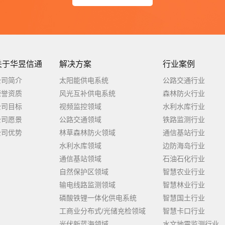
关于华昱信通
解决方案
行业案例
公司简介
太阳能供电系统
公路交通行业
荣誉资质
风光互补供电系统
森林防火行业
公司目标
视频监控领域
水利水库行业
公司愿景
公路交通领域
铁路监测行业
公司优势
林草森林防火领域
通信基站行业
水利水库领域
边防海岛行业
通信基站领域
石油石化行业
自然保护区领域
智慧农业行业
输电线路监测领域
智慧林业行业
磷酸铁锂一体化供电系统
智慧国土行业
工商业分布式/光储充检领域
智慧卡口行业
光伏新蓝海领域
水文地震监测行业