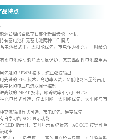
产品特点
：
多能源管理的全数字智能化新型储能一体机
支持有蓄电池和无蓄电池两种工作模式
无蓄电池模式下，太阳能优先，市电作为补充，同时给负
具有蓄电池端防浪涌及防反保护，完美匹配锂电池应用系
采用先进的 SPWM 技术，纯正弦波输出
采用先进的 PFC 技术，高功率因数，降低电网容量的占用
全数字化的电压电流双闭环控制
先进高效的 MPPT 技术，跟踪效率不小于 99.5%
三种充电模式可选：仅太阳能，太阳能优先，太阳能与市
两种交流输出模式可选：市电优先，逆变优先
具有自学习的 SOC 显示功能
多个 LED 指示灯，实时显示系统状态，AC OUT 按键可单
流输出
4.2 英寸 LCD 显示屏，丰富的用户设置界面，实时监控系