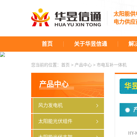
太阳能供
电力供应
首页
关于华昱信通
解
您当前的位置：
首页
>
产品中心
>
市电互补一体机
产品中心
华
风力发电机
太阳能光伏组件
HY