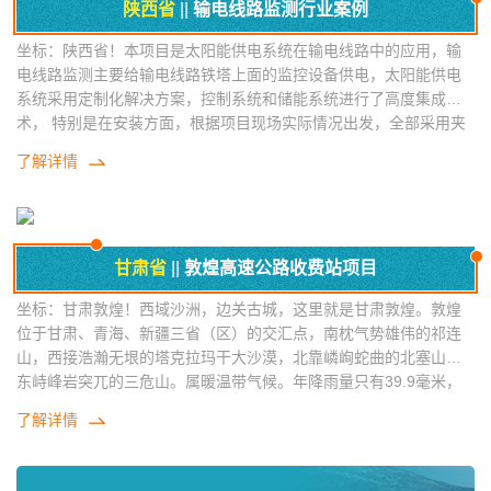
陕西省
||
输电线路监测行业案例
坐标：陕西省！本项目是太阳能供电系统在输电线路中的应用，输
电线路监测主要给输电线路铁塔上面的监控设备供电，太阳能供电
系统采用定制化解决方案，控制系统和储能系统进行了高度集成技
术， 特别是在安装方面，根据项目现场实际情况出发，全部采用夹
板固定铁塔的方式，并且，控制和储能采用机柜一体化安装，不仅
了解详情
方便了维修，其次，安装比较方便快捷，太阳能供电系统为线路监
控设备提供了可靠的电力保障。太阳能供电系统实现了输电线路的
视频监测智能巡检，为电网事业保驾护航。
甘肃省
||
敦煌高速公路收费站项目
坐标：甘肃敦煌！西域沙洲，边关古城，这里就是甘肃敦煌。敦煌
位于甘肃、青海、新疆三省（区）的交汇点，南枕气势雄伟的祁连
山，西接浩瀚无垠的塔克拉玛干大沙漠，北靠嶙峋蛇曲的北塞山，
东峙峰岩突兀的三危山。属暖温带气候。年降雨量只有39.9毫米，
而蒸发量却高达2400毫米。日照充分，无霜期长。在这个群山拥抱
了解详情
的天然小盆地中，党河雪水滋润着肥田沃土，绿树浓荫挡住了黑风
黄沙；粮棉旱涝保收，瓜果四季飘香；沙漠奇观神秘莫测，戈壁幻
海光怪陆离；文化遗存举世闻名，人才辈出……美丽的敦煌，是块