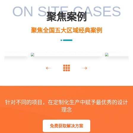
一望无际的美景，看到的不仅仅是，湛蓝的天空，更引人注目的
ON SITE CASES
是，一座座太阳能供电系统站点，它们身着绿色外套，是大自然的
守护者，犹如森林里的雄鹰，时刻眺望着这片绿色森林。
聚焦案例
聚焦全国五大区域经典案例
线路监测项目」
「北部大区
「南部大区」- 「林草领域」
针对不同的项目，在定制化生产中赋予最优秀的设计
理念
免费获取解决方案