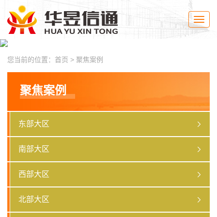
Toggle
naviga
您当前的位置：
首页
>
聚焦案例
聚焦案例
东部大区
南部大区
西部大区
北部大区