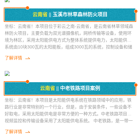
染虫情性诱雨量雨计监测设备进行太阳能供电，本项目因地制宜，
根据现场每个设备负载功率，配套了不通配置的太阳能供电系统，
并且，成功的使用了磷酸铁锂电池，大大的提高了太阳能供电系统
云南省
||
玉溪市林草森林防火项目
的效率和使用寿命，从而，为整体设备提供了可靠的电力保障。
坐标：云南省！本项目位于彩云之南-云南省，是云南省林草领域森
林防火项目，主要负载为双光谱摄像机，网桥传输等设备，使用环
境为林区，采用太阳能供电方式为整体系统提供电力，太阳能供电
系统由10块300瓦的太阳能板，组成3000瓦的系统，控制设备和储
能设备均采用户外机柜单独安装，储能部分由51.2V100AH的磷酸铁
了解详情
锂电池6组并联组成，彻底打破了传统的铅酸胶体电池的设计思路，
为森林防火设备提供了切实可行的电力安全保障，为森林防火行业
使用磷酸铁锂电池经典案例。
云南省
||
中老铁路项目案例
坐标：云南省！本项目是太阳能供电系统在铁路领域中的应用，铁
路行业是非常特别的一个行业，但是，由于安装条件，一些设备不
好取电，采用太阳能供电是非常方便的一种方式。中老铁路项目，
视频监控和传输设备采用了太阳能供电系统。 中老铁路，是一带一
路重要战略的呈现，是连接两国人民的桥梁，我们身在云南这片土
了解详情
地上，深感自豪，在此，华昱信通向中老友谊致敬。