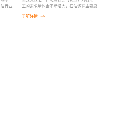
石油行业
工的需求量也会不断增大，石油运输主要靠
项目主要
管道运输，针对沿线石油管道的监控也越来
了解详情
无人值
越重要，本项目是太阳能供电系统在石油行
解决方
业中的应用，主要给监控设备供电，项目主
要都是安装在野外，管道距离较长，无人值
守，采用太阳能供电是非常有效的解决方
案。