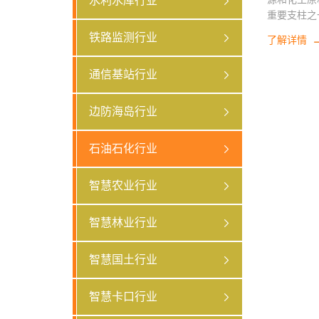
水利水库行业
重要支柱之
工的需求量
铁路监测行业
了解详情
管道运输，
越重要，本
通信基站行业
业中的应用
要都是安装
守，采用太
边防海岛行业
案。
石油石化行业
智慧农业行业
智慧林业行业
智慧国土行业
智慧卡口行业