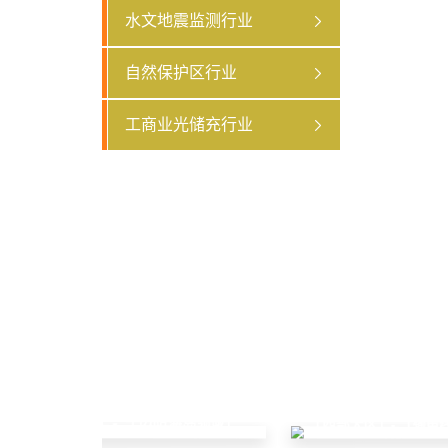
水文地震监测行业
自然保护区行业
工商业光储充行业
「东部大区」- 「边防海岛领域」
「西部大区」- 「输电