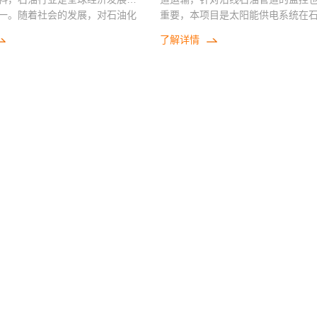
一。随着社会的发展，对石油化
重要，本项目是太阳能供电系统在
也会不断增大，石油运输主要靠
中的应用，主要给监控设备供电，
了解详情
针对沿线石油管道的监控也越来
都是安装在野外，管道距离较长，
项目是太阳能供电系统在石油行
守，采用太阳能供电是非常有效的
，主要给监控设备供电，项目主
案。
在野外，管道距离较长，无人值
阳能供电是非常有效的解决方