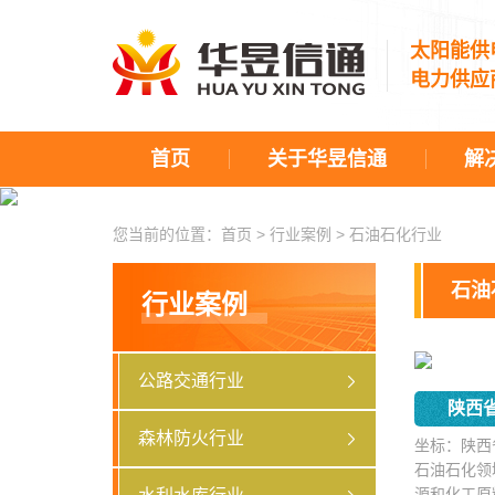
太阳能供
电力供应
首页
关于华昱信通
解
您当前的位置：
首页
>
行业案例
>
石油石化行业
石油
行业案例
公路交通行业
陕西
森林防火行业
坐标：陕西
石油石化领
源和化工原